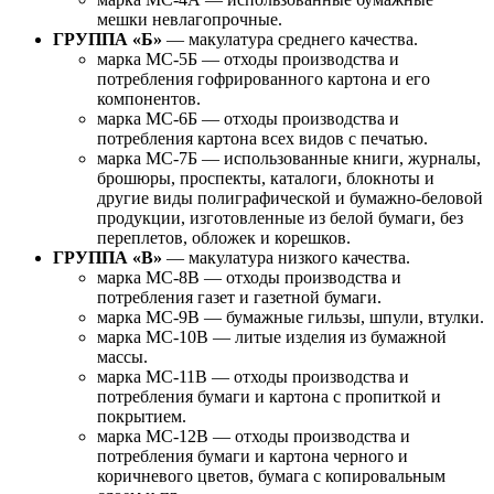
мешки невлагопрочные.
ГРУППА «Б»
— макулатура среднего качества.
марка МС-5Б — отходы производства и
потребления гофрированного картона и его
компонентов.
марка МС-6Б — отходы производства и
потребления картона всех видов с печатью.
марка МС-7Б — использованные книги, журналы,
брошюры, проспекты, каталоги, блокноты и
другие виды полиграфической и бумажно-беловой
продукции, изготовленные из белой бумаги, без
переплетов, обложек и корешков.
ГРУППА «В»
— макулатура низкого качества.
марка МС-8В — отходы производства и
потребления газет и газетной бумаги.
марка МС-9В — бумажные гильзы, шпули, втулки.
марка МС-10В — литые изделия из бумажной
массы.
марка МС-11В — отходы производства и
потребления бумаги и картона с пропиткой и
покрытием.
марка МС-12В — отходы производства и
потребления бумаги и картона черного и
коричневого цветов, бумага с копировальным