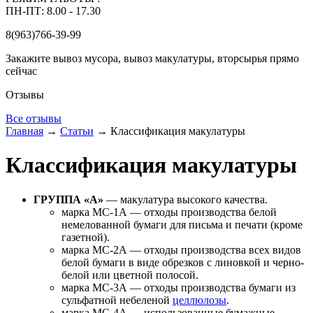
ПН-ПТ: 8.00 - 17.30
8(963)766-39-99
Закажите вывоз мусора, вывоз макулатуры, вторсырья прямо
сейчас
Отзывы
Все отзывы
Главная
→
Статьи
→
Классификация макулатуры
Классификация макулатуры
ГРУППА «А»
— макулатура высокого качества.
марка МС-1А — отходы производства белой
немелованной бумаги для письма и печати (кроме
газетной).
марка МС-2А — отходы производства всех видов
белой бумаги в виде обрезков с линовкой и черно-
белой или цветной полосой.
марка МС-3А — отходы производства бумаги из
сульфатной небеленой
целлюлозы
.
марка МС-4А — использованные бумажные